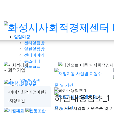
알림마당
센터알림방
열린알림방
센터이야기
뉴스레터
언론보도
사회적경제현황
사회적경제
사회적기업
예비사회적기업
하단내용참조_1
협동조합
마을기업
재정 지원 사업별 지원수준 및 
소셜벤처