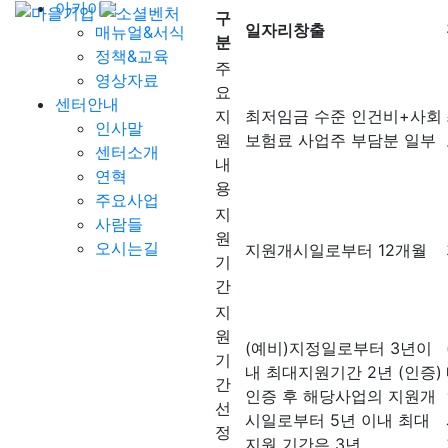
아카이브
구
일자리창출
매뉴얼&서식
분
정책&교육
주
영상자료
요
센터안내
지
최저임금 수준 인건비+사회
인사말
원
보험료 사업주 부담분 일부
센터소개
내
연혁
용
주요사업
지
사람들
원
오시는길
지원개시일로부터 12개월
기
간
지
원
(예비)지정일로부터 3년이
기
내 최대지원기간 2년 (인증)
간
인증 후 해당사업의 지원개
선
시일로부터 5년 이내 최대
정
지원 기간은 3년